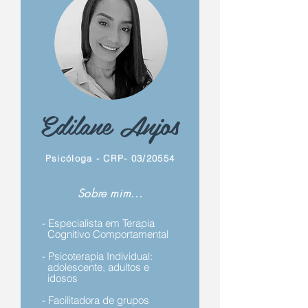
Título 6
Edilane Anjos
Psicóloga - CRP- 03/20554
Sobre mim...
- Especialista em Terapia
Cognitivo Comportamental
- Psicoterapia Individual:
adolescente, adultos e
idosos
- Facilitadora de grupos