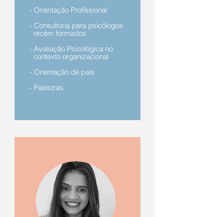
- Orientação Profissional
- Consultoria para psicólogos
recém
formados
- Avaliação Psicológica no
contexto organizacional
- Orientação de pais
- Palestras