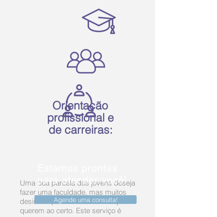
Orientação
profissional e
de carreiras:
Estamos prontas
para atender você!
Uma boa parcela dos jovens deseja
fazer uma faculdade, mas muitos
Agende uma consulta!
desistem por não saberem o que
querem ao certo. Este serviço é